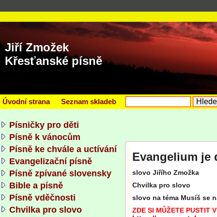
Jiří Zmožek
Křesťanské písně
Úvodní strana
Seznam skladeb
Písničky pro děti
Písně k vánocům
Písně ke chvále a uctívání
Evangelium je 
Evangelizační písně
Písně zpívané slovensky
slovo Jiřího Zmožka
Bible a písně
Chvilka pro slovo
Písně vděčnosti
slovo na téma Musíš se n
Chvilka pro slovo
ZDE SI MŮŽETE PUSTIT VI