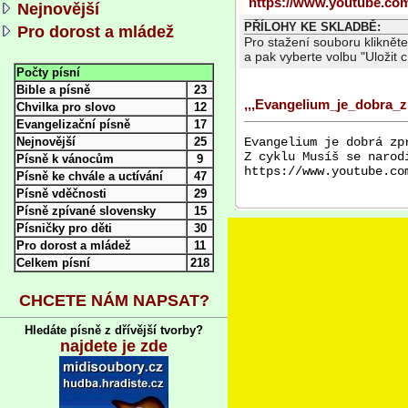
https://www.youtube.c
Nejnovější
PŘÍLOHY KE SKLADBĚ:
Pro dorost a mládež
Pro stažení souboru kliknět
a pak vyberte volbu "Uložit cí
Počty písní
Bible a písně
23
,,,Evangelium_je_dobra_
Chvilka pro slovo
12
Evangelizační písně
17
Nejnovější
25
Evangelium je dobrá zpr
Z cyklu Musíš se narod
Písně k vánocům
9
Písně ke chvále a uctívání
47
Písně vděčnosti
29
Písně zpívané slovensky
15
Písničky pro děti
30
Pro dorost a mládež
11
Celkem písní
218
CHCETE NÁM NAPSAT?
Hledáte písně z dřívější tvorby?
najdete je zde